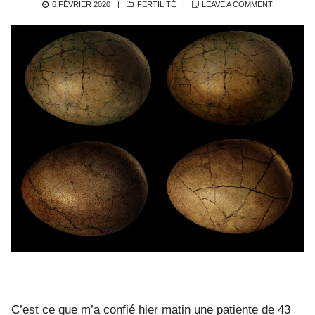
POSTED
CATEGORIES
6 FÉVRIER 2020
FERTILITÉ
LEAVE A COMMENT
ON
C’est ce que m’a confié hier matin une patiente de 43