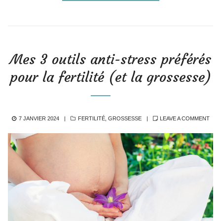
Mes 3 outils anti-stress préférés
pour la fertilité (et la grossesse)
POSTED
CATEGORIES
7 JANVIER 2024
FERTILITÉ
,
GROSSESSE
LEAVE A COMMENT
ON