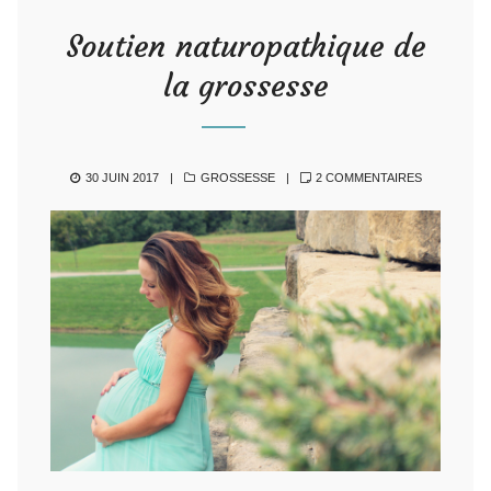
Soutien naturopathique de
la grossesse
POSTED
CATEGORIES
SUR
30 JUIN 2017
GROSSESSE
2 COMMENTAIRES
ON
SOUTIEN
NATUROPAT
DE
LA
GROSSESS