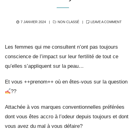
POSTED
CATEGORIES
7 JANVIER 2024
NON CLASSÉ
LEAVE A COMMENT
ON
Les femmes qui me consultent n’ont pas toujours
conscience de l’impact sur leur fertilité de tout ce
qu’elles s’appliquent sur la peau…
Et vous ++prenom++ où en êtes-vous sur la question
??
Attachée à vos marques conventionnelles préférées
dont vous êtes accro à l’odeur depuis toujours et dont
vous avez du mal à vous défaire?