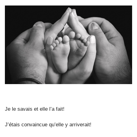
ON
TÉMO
DE
NATHA
ENFI
MAM
APRÈ
AVOI
TOUT
TENT
EN
PMA
Je le savais et elle l’a fait!
J’étais convaincue qu’elle y arriverait!