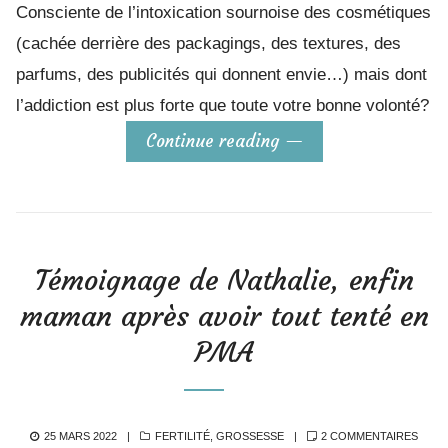
Consciente de l’intoxication sournoise des cosmétiques
(cachée derrière des packagings, des textures, des
parfums, des publicités qui donnent envie…) mais dont
l’addiction est plus forte que toute votre bonne volonté?
Continue reading
Témoignage de Nathalie, enfin
maman après avoir tout tenté en
PMA
POSTED
CATEGORIES
SUR
25 MARS 2022
FERTILITÉ
,
GROSSESSE
2 COMMENTAIRES