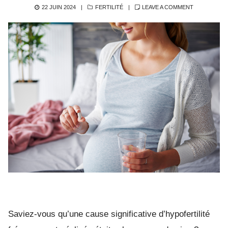
POSTED
CATEGORIES
22 JUIN 2024
FERTILITÉ
LEAVE A COMMENT
ON
Saviez-vous qu’une cause significative d’hypofertilité