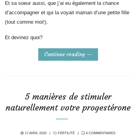
Et sa soeur aussi, que j’ai eu également la chance
d’accompagner et qui la voyait maman d’une petite fille
(tout comme moi!).
Et devinez quoi?
Continue reading
5 manières de stimuler
naturellement votre progestérone
POSTED
CATEGORIES
SUR
17 AVRIL 2020
FERTILITÉ
6 COMMENTAIRES