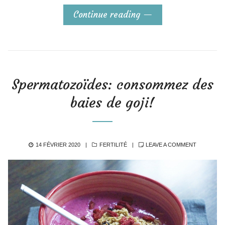
Continue reading
Spermatozoïdes: consommez des
baies de goji!
POSTED
CATEGORIES
14 FÉVRIER 2020
FERTILITÉ
LEAVE A COMMENT
ON