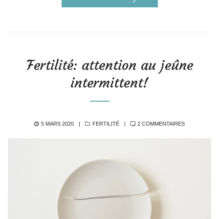
Fertilité: attention au jeûne
intermittent!
POSTED
CATEGORIES
SUR
5 MARS 2020
FERTILITÉ
2 COMMENTAIRES
ON
FERTILITÉ:
ATTENTION
AU
JEÛNE
INTERMITTE