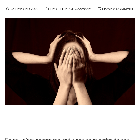
POSTED
CATEGORIES
28 FÉVRIER 2020
FERTILITÉ
,
GROSSESSE
LEAVE A COMMENT
ON