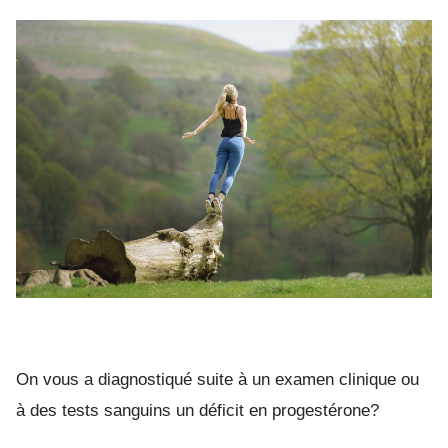
ON
5
MANIÈRES
DE
STIMULER
NATURELLE
VOTRE
PROGESTÉ
On vous a diagnostiqué suite à un examen clinique ou
à des tests sanguins un déficit en progestérone?