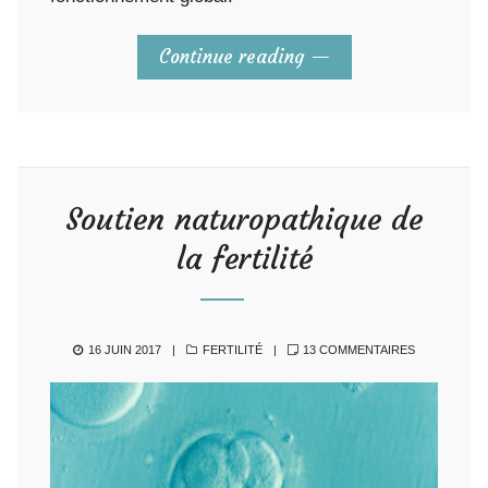
Continue reading
Soutien naturopathique de
la fertilité
POSTED
CATEGORIES
SUR
16 JUIN 2017
FERTILITÉ
13 COMMENTAIRES
ON
SOUTIEN
NATUROPAT
DE
LA
FERTILITÉ